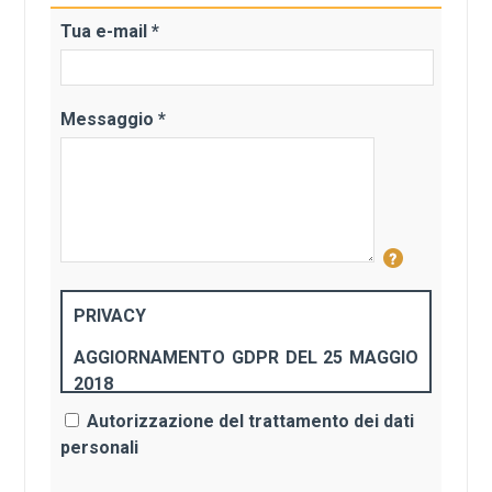
Tua e-mail *
Messaggio *
PRIVACY
AGGIORNAMENTO GDPR DEL 25 MAGGIO
2018
Autorizzazione del trattamento dei dati
Questa politica sulla privacy è stata modificata per
personali
l’ultima volta il 24-5-2018
.
Fidosmarrito.it (
"Fidosmarrito"
,
"noi"
,
nostro/a/i/e" o